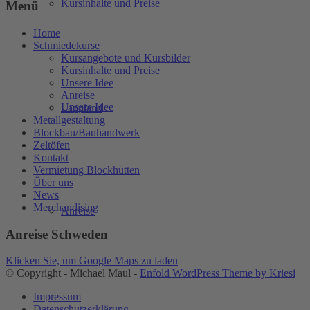
Kursinhalte und Preise
Menü
Home
Schmiedekurse
Kursangebote und Kursbilder
Kursinhalte und Preise
Unsere Idee
Anreise
Unsere Idee
Lappland
Metallgestaltung
Blockbau/Bauhandwerk
Zeltöfen
Kontakt
Vermietung Blockhütten
Über uns
News
Merchandising
Anreise
Anreise Schweden
Klicken Sie, um Google Maps zu laden
© Copyright - Michael Maul -
Enfold WordPress Theme by Kriesi
Impressum
Datenschutzerklärung