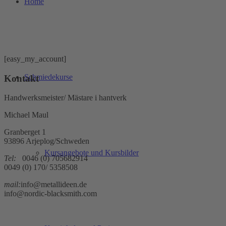
Home
[easy_my_account]
Schmiedekurse
Kontakt
Handwerksmeister/ Mästare i hantverk
Michael Maul
Granberget 1
93896 Arjeplog/Schweden
Kursangebote und Kursbilder
Tel:
0046 (0) 705682914
0049 (0) 170/ 5358508
mail:
info@metallideen.de
info@nordic-blacksmith.com