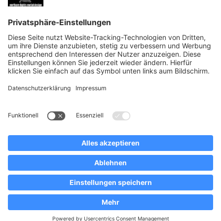
Vermietung Blockhütten
Über uns
News
Merchandising
Anreise Schweden
Klicken Sie, um Google Maps zu laden
© Copyright - Michael Maul -
Enfold WordPress Theme by Kriesi
Impressum
Datenschutzerklärung
AGB
Cookie-Richtlinie (EU)
News
News
Nach oben scrollen
Translate »