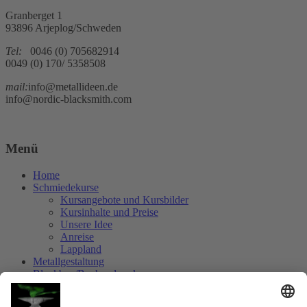
Granberget 1
93896 Arjeplog/Schweden
Tel:
0046 (0) 705682914
0049 (0) 170/ 5358508
mail:
info@metallideen.de
info@nordic-blacksmith.com
Menü
Home
Schmiedekurse
Kursangebote und Kursbilder
Kursinhalte und Preise
Unsere Idee
Anreise
Lappland
Metallgestaltung
Blockbau/Bauhandwerk
Zeltöfen
Kontakt